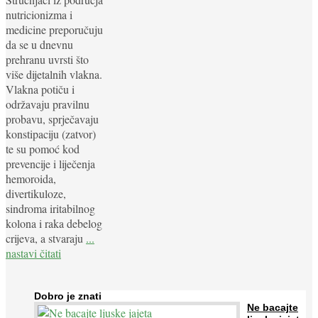
nutricionizma i
medicine preporučuju
da se u dnevnu
prehranu uvrsti što
više dijetalnih vlakna.
Vlakna potiču i
održavaju pravilnu
probavu, sprječavaju
konstipaciju (zatvor)
te su pomoć kod
prevencije i liječenja
hemoroida,
divertikuloze,
sindroma iritabilnog
kolona i raka debelog
crijeva, a stvaraju
...
nastavi čitati
Dobro je znati
Ne bacajte