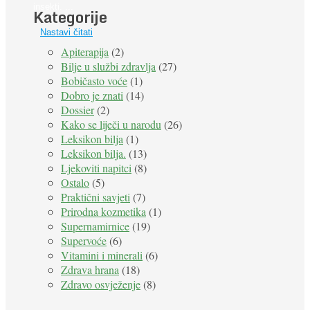
insekti. ...
Kategorije
Nastavi čitati
Apiterapija
(2)
Bilje u službi zdravlja
(27)
Bobičasto voće
(1)
Dobro je znati
(14)
Dossier
(2)
Kako se liječi u narodu
(26)
Leksikon bilja
(1)
Leksikon bilja.
(13)
Ljekoviti napitci
(8)
Ostalo
(5)
Praktični savjeti
(7)
Prirodna kozmetika
(1)
Supernamirnice
(19)
Supervoće
(6)
Vitamini i minerali
(6)
Zdrava hrana
(18)
Zdravo osvježenje
(8)