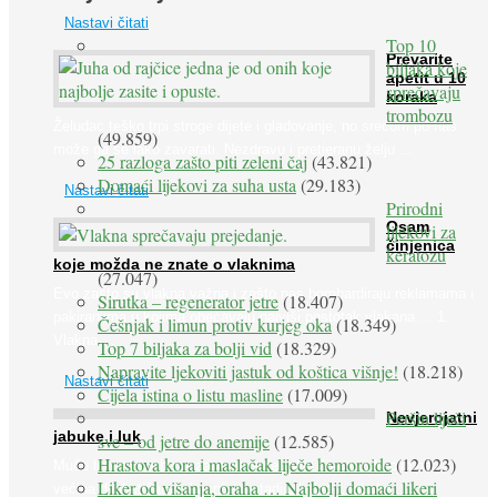
Nastavi čitati
Top 10
Prevarite
biljaka koje
apetit u 10
sprečavaju
koraka
trombozu
Želudac teško trpi stroge dijete i gladovanje, no srećom po nas
(49.859)
može ga se lako zavarati. Nezdravu i pretjeranu želju ...
25 razloga zašto piti zeleni čaj
(43.821)
Domaći lijekovi za suha usta
(29.183)
Nastavi čitati
Prirodni
Osam
lijekovi za
činjenica
keratozu
koje možda ne znate o vlaknima
(27.047)
Evo zašto su vlakna važna i zašto nas bombardiraju reklamama i
Sirutka – regenerator jetre
(18.407)
pakiranjima u kojima obećavaju najviši postotak vlakana ... 1.
Češnjak i limun protiv kurjeg oka
(18.349)
Vlakna ...
Top 7 biljaka za bolji vid
(18.329)
Napravite ljekoviti jastuk od koštica višnje!
(18.218)
Nastavi čitati
Cijela istina o listu masline
(17.009)
Peršin liječi
Nevjerojatni
jabuke i luk
sve – od jetre do anemije
(12.585)
Hrastova kora i maslačak liječe hemoroide
(12.023)
Muče li vas tegobe vezane uz srce, oči i živce, od kojih pati
Liker od višanja, oraha … Najbolji domaći likeri
većina dijabetičara u kasnijem stadiju bolesti, jabuke ...