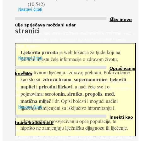
(10.542)
Nastavi čitati
O
Maslinovo
ulje sprječava moždani udar
stranici
Maslinovo ulje, kao osnova zdrave mediteranske prehrane, već je
nadaleko poznato. Ipak, francuski su istraživači otišli i korak
dalje. Njihovo ...
Ljekovita priroda
je web lokacija za ljude koji na
jednom mjestu žele informacije o zdravom životu,
Nastavi čitati
Oprašivanje
alternativnom liječenju i zdravoj prehrani. Pokriva teme
krušaka
zdrava hrana
supernamirnice
ljekoviti
kao što su:
,
,
Pri podizanju nasada kruške zanemaruje se problem oprašivanja
napitci
prirodni lijekovi
i
, a naći ćete sve i o
kukcima jer vlada uvjerenje da će krušku oprašiti pčele medarice
serotonin
sirutka
propolis
med
pojmovima:
,
,
,
,
(Apis mellifera). ...
matična mliječ
i dr. Opisi bolesti i mogući načini
Nastavi čitati
liječenja namijenjeni su isključivo informiranju i
Insekti kao
zdravstvenom prosvjećivanju opće populacije, te
hrana budućnosti
nipošto ne zamjenjuju liječničku dijagnozu ili liječenje.
Prema predviđanjima FAO-a do 2050. godine život 9 milijardi
stanovnika Zemlje bit će ugrožen zbog gladi. Nadu (možda) nude