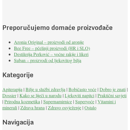
Preporučujemo domaće proizvođače
Aronia Original – proizvodi od aronije
Bee Free – pčelinji proizvodi (HR i SLO)
Destilerija Perković – voćne rakije i likeri
Suban – proizvodi od ljekovitog bilja
Kategorije
Apiterapija
|
Bilje u službi zdravlja
|
Bobičasto voće
|
Dobro je znati
|
Dossier
|
Kako se liječi u narodu
|
Ljekoviti napitci
|
Praktični savjeti
|
Prirodna kozmetika
|
Supernamirnice
|
Supervoće
|
Vitamini i
minerali
|
Zdrava hrana
|
Zdravo osvježenje
|
Ostalo
Navigacija