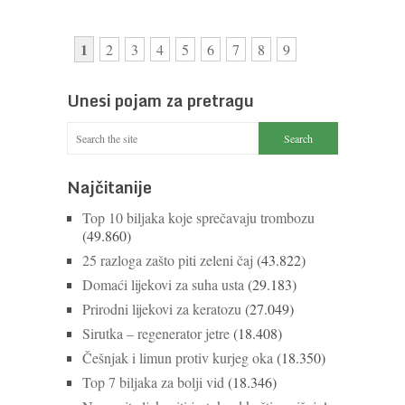
1
2
3
4
5
6
7
8
9
Unesi pojam za pretragu
Najčitanije
Top 10 biljaka koje sprečavaju trombozu
(49.860)
25 razloga zašto piti zeleni čaj
(43.822)
Domaći lijekovi za suha usta
(29.183)
Prirodni lijekovi za keratozu
(27.049)
Sirutka – regenerator jetre
(18.408)
Češnjak i limun protiv kurjeg oka
(18.350)
Top 7 biljaka za bolji vid
(18.346)