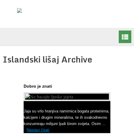
Islandski lišaj Archive
Dobro je znati
Ne bacajte ljuske jajeta
Jaja su vrlo hranjiva namirnica bogata proteinima,
kalcijem i drugim mineralima, te ih svakodnevno
konzumiraju milijuni ljudi širom svijeta. Osim ...
Nastavi čitati