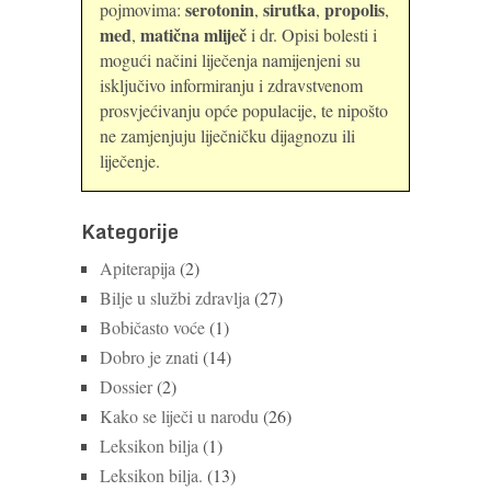
serotonin
sirutka
propolis
pojmovima:
,
,
,
med
matična mliječ
,
i dr. Opisi bolesti i
mogući načini liječenja namijenjeni su
isključivo informiranju i zdravstvenom
prosvjećivanju opće populacije, te nipošto
ne zamjenjuju liječničku dijagnozu ili
liječenje.
Kategorije
Apiterapija
(2)
Bilje u službi zdravlja
(27)
Bobičasto voće
(1)
Dobro je znati
(14)
Dossier
(2)
Kako se liječi u narodu
(26)
Leksikon bilja
(1)
Leksikon bilja.
(13)