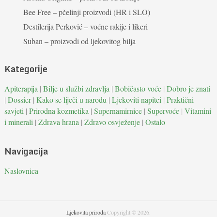
Bee Free – pčelinji proizvodi (HR i SLO)
Destilerija Perković – voćne rakije i likeri
Suban – proizvodi od ljekovitog bilja
Kategorije
Apiterapija
|
Bilje u službi zdravlja
|
Bobičasto voće
|
Dobro je znati
|
Dossier
|
Kako se liječi u narodu
|
Ljekoviti napitci
|
Praktični
savjeti
|
Prirodna kozmetika
|
Supernamirnice
|
Supervoće
|
Vitamini
i minerali
|
Zdrava hrana
|
Zdravo osvježenje
|
Ostalo
Navigacija
Naslovnica
Ljekovita priroda
Copyright © 2026.