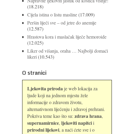
Napravite ljekoviti jastuk od koštica višnje!
(18.218)
Cijela istina o listu masline
(17.009)
Peršin liječi sve – od jetre do anemije
(12.587)
Hrastova kora i maslačak liječe hemoroide
(12.025)
Liker od višanja, oraha … Najbolji domaći
likeri
(10.543)
O stranici
Ljekovita priroda
je web lokacija za
ljude koji na jednom mjestu žele
informacije o zdravom životu,
alternativnom liječenju i zdravoj prehrani.
zdrava hrana
Pokriva teme kao što su:
,
supernamirnice
ljekoviti napitci
,
i
prirodni lijekovi
, a naći ćete sve i o