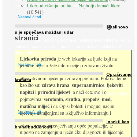
Liker od višanja, oraha … Najbolji domaći likeri
većina dijabetičara u kasnijem stadiju bolesti, jabuke ...
(10.541)
Nastavi čitati
O
Maslinovo
ulje sprječava moždani udar
stranici
Maslinovo ulje, kao osnova zdrave mediteranske prehrane, već je
nadaleko poznato. Ipak, francuski su istraživači otišli i korak
dalje. Njihovo ...
Ljekovita priroda
je web lokacija za ljude koji na
jednom mjestu žele informacije o zdravom životu,
Nastavi čitati
Oprašivanje
alternativnom liječenju i zdravoj prehrani. Pokriva teme
krušaka
zdrava hrana
supernamirnice
ljekoviti
kao što su:
,
,
Pri podizanju nasada kruške zanemaruje se problem oprašivanja
napitci
prirodni lijekovi
i
, a naći ćete sve i o
kukcima jer vlada uvjerenje da će krušku oprašiti pčele medarice
serotonin
sirutka
propolis
med
pojmovima:
,
,
,
,
(Apis mellifera). ...
matična mliječ
i dr. Opisi bolesti i mogući načini
Nastavi čitati
liječenja namijenjeni su isključivo informiranju i
Insekti kao
zdravstvenom prosvjećivanju opće populacije, te
hrana budućnosti
nipošto ne zamjenjuju liječničku dijagnozu ili liječenje.
Prema predviđanjima FAO-a do 2050. godine život 9 milijardi