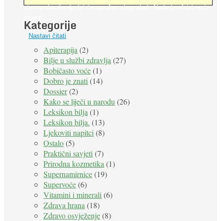
stanovnika Zemlje bit će ugrožen zbog gladi. Nadu (možda) nude
insekti. ...
Kategorije
Nastavi čitati
Apiterapija
(2)
Bilje u službi zdravlja
(27)
Bobičasto voće
(1)
Dobro je znati
(14)
Dossier
(2)
Kako se liječi u narodu
(26)
Leksikon bilja
(1)
Leksikon bilja.
(13)
Ljekoviti napitci
(8)
Ostalo
(5)
Praktični savjeti
(7)
Prirodna kozmetika
(1)
Supernamirnice
(19)
Supervoće
(6)
Vitamini i minerali
(6)
Zdrava hrana
(18)
Zdravo osvježenje
(8)