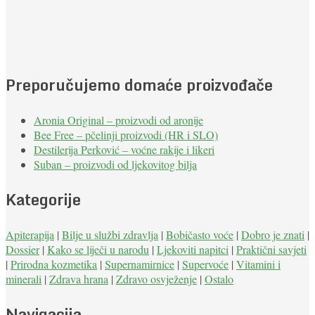
Preporučujemo domaće proizvođače
Aronia Original – proizvodi od aronije
Bee Free – pčelinji proizvodi (HR i SLO)
Destilerija Perković – voćne rakije i likeri
Suban – proizvodi od ljekovitog bilja
Kategorije
Apiterapija
|
Bilje u službi zdravlja
|
Bobičasto voće
|
Dobro je znati
|
Dossier
|
Kako se liječi u narodu
|
Ljekoviti napitci
|
Praktični savjeti
|
Prirodna kozmetika
|
Supernamirnice
|
Supervoće
|
Vitamini i
minerali
|
Zdrava hrana
|
Zdravo osvježenje
|
Ostalo
Navigacija