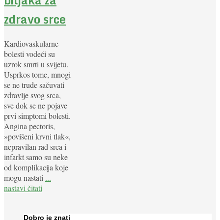
zdravo srce
Kardiovaskularne
bolesti vodeći su
uzrok smrti u svijetu.
Usprkos tome, mnogi
se ne trude sačuvati
zdravlje svog srca,
sve dok se ne pojave
prvi simptomi bolesti.
Angina pectoris,
»povišeni krvni tlak«,
nepravilan rad srca i
infarkt samo su neke
od komplikacija koje
mogu nastati
...
nastavi čitati
Dobro je znati