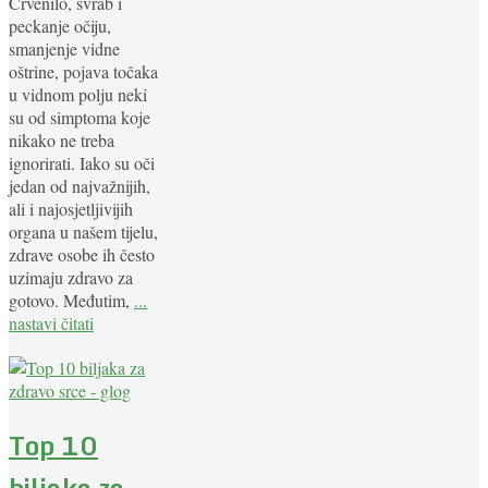
Crvenilo, svrab i
peckanje očiju,
smanjenje vidne
oštrine, pojava točaka
u vidnom polju neki
su od simptoma koje
nikako ne treba
ignorirati. Iako su oči
jedan od najvažnijih,
ali i najosjetljivijih
organa u našem tijelu,
zdrave osobe ih često
uzimaju zdravo za
gotovo. Međutim,
...
nastavi čitati
Top 10
biljaka za