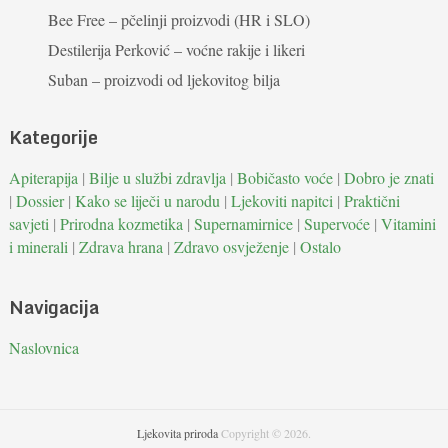
Bee Free – pčelinji proizvodi (HR i SLO)
Destilerija Perković – voćne rakije i likeri
Suban – proizvodi od ljekovitog bilja
Kategorije
Apiterapija
|
Bilje u službi zdravlja
|
Bobičasto voće
|
Dobro je znati
|
Dossier
|
Kako se liječi u narodu
|
Ljekoviti napitci
|
Praktični
savjeti
|
Prirodna kozmetika
|
Supernamirnice
|
Supervoće
|
Vitamini
i minerali
|
Zdrava hrana
|
Zdravo osvježenje
|
Ostalo
Navigacija
Naslovnica
Ljekovita priroda
Copyright © 2026.