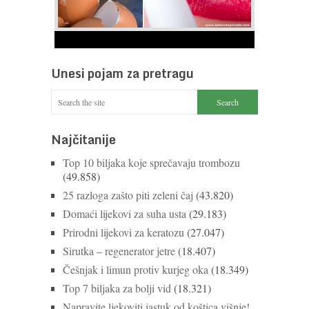
1
2
3
4
5
6
7
8
9
Ne bacajte ljuske jajeta
Jaja su vrlo hranjiva namirnica bogata proteinima,
Unesi pojam za pretragu
kalcijem i drugim mineralima, te ih svakodnevno
konzumiraju milijuni ljudi širom svijeta. Osim ...
Nastavi čitati
Najčitanije
Top 10 biljaka koje sprečavaju trombozu
(49.858)
25 razloga zašto piti zeleni čaj
(43.820)
Domaći lijekovi za suha usta
(29.183)
Prirodni lijekovi za keratozu
(27.047)
Sirutka – regenerator jetre
(18.407)
Češnjak i limun protiv kurjeg oka
(18.349)
Top 7 biljaka za bolji vid
(18.321)
Napravite ljekoviti jastuk od koštica višnje!