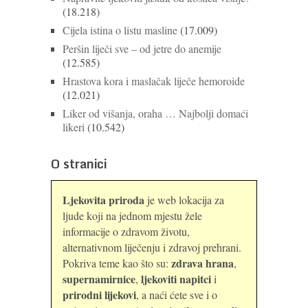
(18.218)
Cijela istina o listu masline
(17.009)
Peršin liječi sve – od jetre do anemije
(12.585)
Hrastova kora i maslačak liječe hemoroide
(12.021)
Liker od višanja, oraha … Najbolji domaći
likeri
(10.542)
O stranici
Ljekovita priroda
je web lokacija za
ljude koji na jednom mjestu žele
informacije o zdravom životu,
alternativnom liječenju i zdravoj prehrani.
zdrava hrana
Pokriva teme kao što su:
,
supernamirnice
ljekoviti napitci
,
i
prirodni lijekovi
, a naći ćete sve i o