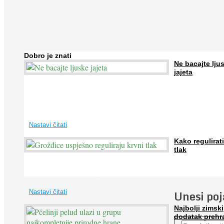
Dobro je znati
Ne bacajte lju
jajeta
Jaja su vrlo hranjiva namirnica bogata proteinima, kalcijem i drugim
mineralima, te ih svakodnevno konzumiraju milijuni ljudi širom svijet
...
Nastavi čitati
Kako regulirati
tlak
Iako je »visok krvni tlak« mnogo opasniji od niskog, »hipotenziju« ni
ne bi trebali zanemarivati jer također može prouzročiti ...
Unesi po
Nastavi čitati
Najbolji zimski
dodatak prehr