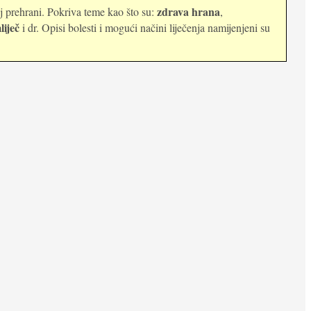
zdrava hrana
oj prehrani. Pokriva teme kao što su:
,
liječ
i dr. Opisi bolesti i mogući načini liječenja namijenjeni su