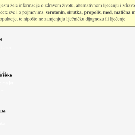
estu žele informacije o zdravom životu, alternativnom liječenju i zdrav
serotonin
sirutka
propolis
med
matična m
i ćete sve i o pojmovima:
,
,
,
,
ulacije, te nipošto ne zamjenjuju liječničku dijagnozu ili liječenje.
e
daleko
14)
rušaka
cima jer
...
ana
ika