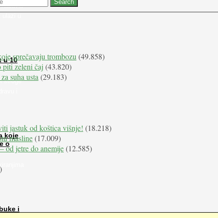
 nabaviti
 ulazi u
koje sprečavaju trombozu
(49.858)
t u 10
 piti zeleni čaj
(43.820)
 za suha usta
(29.183)
i stroge
dravu i
iti jastuk od koštica višnje!
(18.218)
a koje
istu masline
(17.009)
e o
e – od jetre do anemije
(12.585)
kiranjima
)
buke i