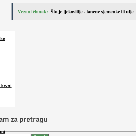
Vezani članak:
Što je ljekovitije - lanene sjemenke ili ulje
ske
a. Osim
 krvni
 slučajno
jam za pretragu
ani