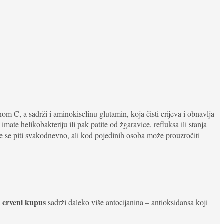
m C, a sadrži i aminokiselinu glutamin, koja čisti crijeva i obnavlja
te helikobakteriju ili pak patite od žgaravice, refluksa ili stanja
 se piti svakodnevno, ali kod pojedinih osoba može prouzročiti
crveni kupus
a
sadrži daleko više antocijanina – antioksidansa koji